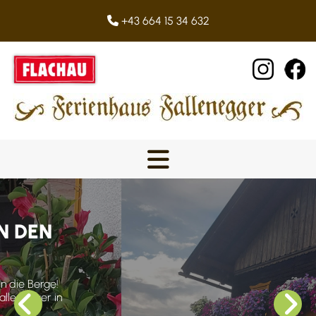
+43 664 15 34 632

IHR URLAUB IN DEN
BERGEN
Raus aus dem Alltag - rein in die Berge!
Willkommen im Ferienhaus Fallenegger in
Flachau!